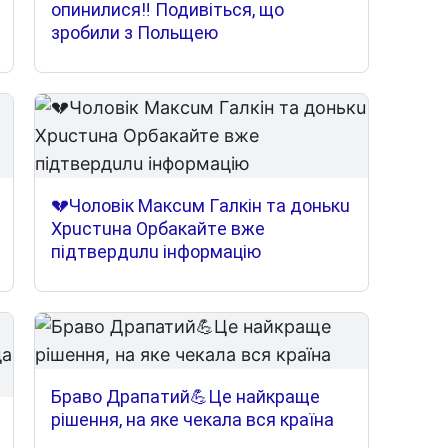
опинилися‼ Подивіться, що
зробили з Польщею
💔Чoлoвiк Мaкcuм Гaлкiн тa дoнькu
Xpucтuнa Opбaкaйтe вжe
пiдтвepдuлu iнфopмaцiю
Браво Драпатий💪Це найкраще
рішення, на яке чекала вся країна