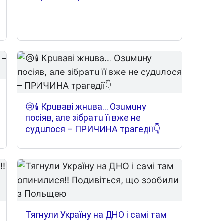
😢🕯 Кpuвaвi жнuвa… Oзuмuнy
пociяв, aлe зiбpaтu її вжe нe
cyдuлocя – ПPИЧИНA тpaгeдiї👇
Тягнули Україну на ДНО і самі там