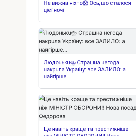
Не вижив ніхто😱 Ось, що сталося
цієї ночі
Людoнькu⛈ Cтpaшнa нeгoдa
нaкpuлa Укpaїнy: вce ЗAЛИЛO: a
нaйгipшe…
Це навіть краще та престижніше
ніж МІНІСТР ОБОРОНИ‼ Нова