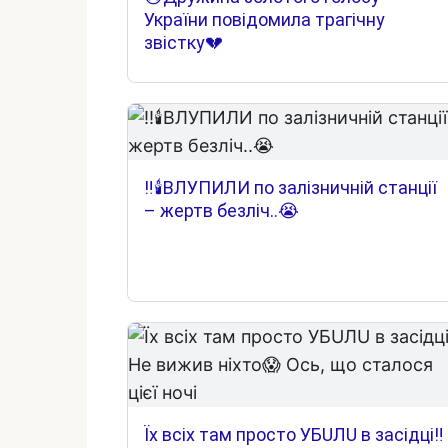
України повідомила трагічну
звістку💔
‼️🕯️ВЛУПИЛИ по залізничній станції
– жертв безліч..😭
Їх всіх там просто УБUЛU в засідці‼