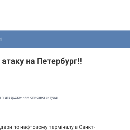
і
 aтaкy нa Пeтepбypг‼
 підтвepджeнням опиcaної cитyaції.
yдapи по нaфтовомy тepмінaлy в Caнкт-