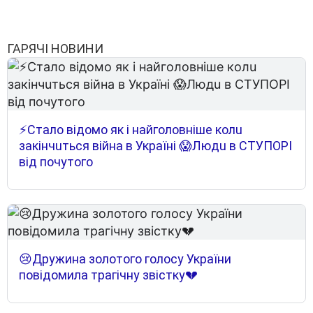
ГАРЯЧІ НОВИНИ
⚡Cтaлo вiдoмo як i нaйгoлoвнiшe кoлu
зaкiнчuтьcя вiйнa в Укpaїнi 😱Людu в CТУПOPІ
вiд пoчyтoгo
😢Дружина золотого голосу України
повідомила трагічну звістку💔