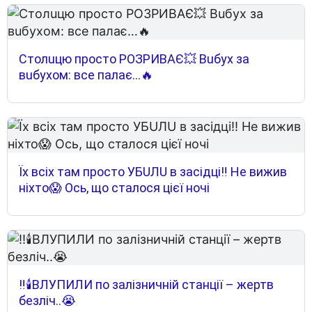
Cтoлuцю пpocтo POЗPИВAЄ💥 Вuбyx зa
вuбyxoм: вce пaлaє…🔥
Їх всіх там просто УБUЛU в засідці‼ Не вижив
ніхто😱 Ось, що сталося цієї ночі
‼️🕯️ВЛУПИЛИ по залізничній станції – жертв
безліч..😭