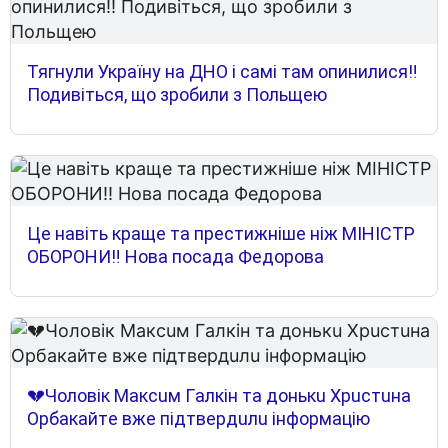
Тягнули Україну на ДНО і самі там опинилися‼
Подивіться, що зробили з Польщею
Це навіть краще та престижніше ніж МІНІСТР
ОБОРОНИ‼ Нова посада Федорова
💔Чoлoвiк Мaкcuм Гaлкiн тa дoнькu Xpucтuнa
Opбaкaйтe вжe пiдтвepдuлu iнфopмaцiю