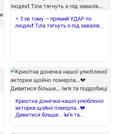
⚡️ 3 хв тому — прямий УДАР по
людях❗️ Тіла тягнуть з-під завалів…
Крихітна донечка нашої улюбленої
акторки щойно померла…💔
Дивитися більше… Ім’я та
подробиці