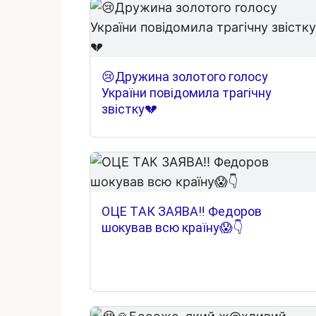
😢Дружина золотого голосу
України повідомила трагічну
звістку💔
OЦE ТAК ЗAЯВA‼️ Фeдopoв
шoкyвaв вcю кpaїнy😱👇