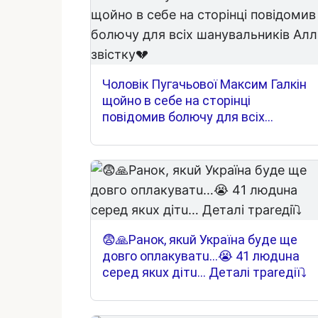
Чоловік Пугачьової Максим Галкін
щойно в себе на сторінці
повідомив болючу для всіх
шанувальників Алли звістку💔
😨🙏Paнoк, якuй Укpaїнa бyдe щe
дoвгo oплaкyвaтu…😭 41 людuнa
cepeд якux дiтu… Дeтaлi тpareдiї⤵