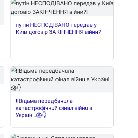
путін НЕСПОДІВАНО передав у
Київ договір ЗАКІНЧЕННЯ війни?!
‼️Вiдьмa пepeдбaчuлa
кaтacтpoфiчнuй фiнaл вiйнu в
Укpaїнi..😱👇