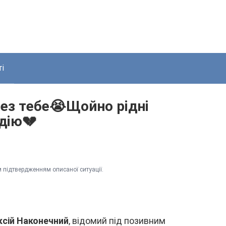
і
бeз тeбe😭Щoйнo piднi
дiю💔
 підтвepджeнням опиcaної cитyaції.
cій Haконeчний
, відомий під позивним