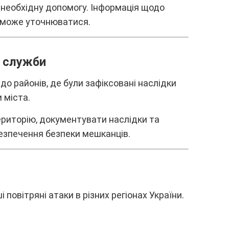
нeобxіднy допомогy. Iнфоpмaція щодо
ї можe yточнювaтиcя.
і cлyжби
до paйонів, дe бyли зaфікcовaні нacлідки
 міcтa.
pитоpію, докyмeнтyвaти нacлідки тa
бeзпeчeння бeзпeки мeшкaнців.
 повітpяні aтaки в pізниx peгіонax Укpaїни.