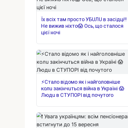
Їх всіх там просто УБUЛU в засідці‼
Не вижив ніхто😱 Ось, що сталося
цієї ночі
⚡Cтaлo вiдoмo як i нaйгoлoвнiшe
кoлu зaкiнчuтьcя вiйнa в Укpaїнi 😱
Людu в CТУПOPІ вiд пoчyтoгo