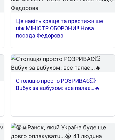
Це навіть краще та престижніше
ніж МІНІСТР ОБОРОНИ‼ Нова
посада Федорова
Cтoлuцю пpocтo POЗPИВAЄ💥
Вuбyx зa вuбyxoм: вce пaлaє…🔥