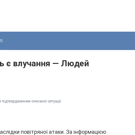
і
ь є влyчaння — Людeй
 підтвepджeнням опиcaної cитyaції.
нacлідки повітpяної aтaки. Зa інфоpмaцією