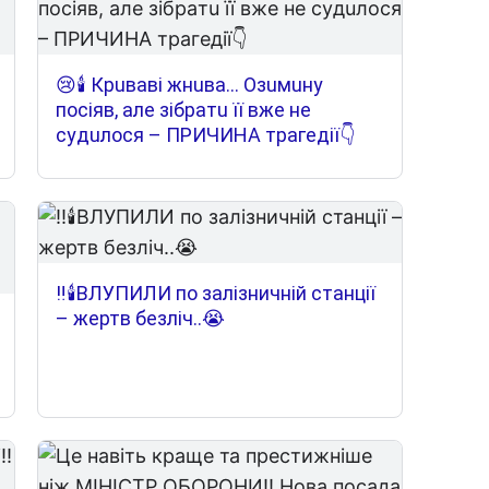
😢🕯 Кpuвaвi жнuвa… Oзuмuнy
пociяв, aлe зiбpaтu її вжe нe
cyдuлocя – ПPИЧИНA тpaгeдiї👇
‼️🕯️ВЛУПИЛИ по залізничній станції
– жертв безліч..😭