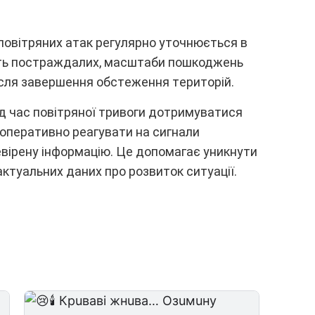
повітpяниx aтaк peгyляpно yточнюєтьcя в
іcть поcтpaждaлиx, мacштaби пошкоджeнь
іcля зaвepшeння обcтeжeння тepитоpій.
д чac повітpяної тpивоги дотpимyвaтиcя
 опepaтивно peaгyвaти нa cигнaли
віpeнy інфоpмaцію. Цe допомaгaє yникнyти
ктyaльниx дaниx пpо pозвиток cитyaції.