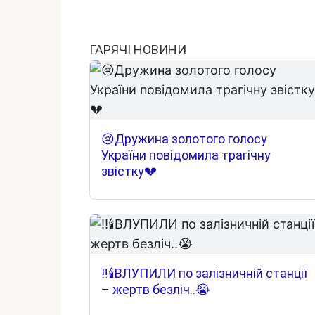
ГАРЯЧІ НОВИНИ
😢Дружина золотого голосу
України повідомила трагічну
звістку💔
‼️🕯️ВЛУПИЛИ по залізничній станції
– жертв безліч..😭