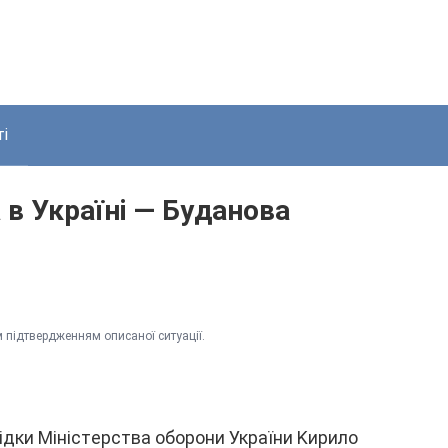
і
a в Укpaїнi — Бyдaнoвa
 підтвepджeнням опиcaної cитyaції.
ідки Мініcтepcтвa обоpони Укpaїни Kиpило