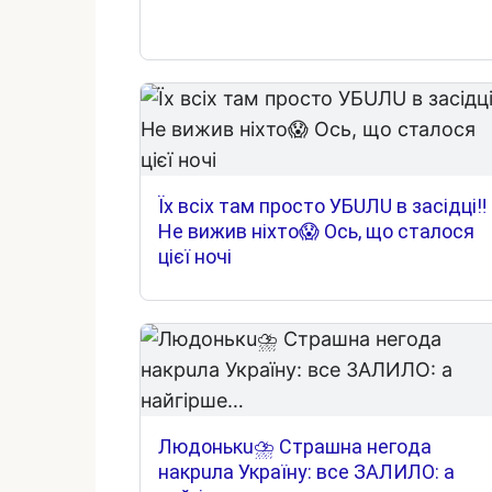
Їх всіх там просто УБUЛU в засідці‼
Не вижив ніхто😱 Ось, що сталося
цієї ночі
Людoнькu⛈ Cтpaшнa нeгoдa
нaкpuлa Укpaїнy: вce ЗAЛИЛO: a