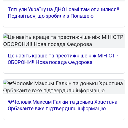
Тягнули Україну на ДНО і самі там опинилися‼
Подивіться, що зробили з Польщею
Це навіть краще та престижніше ніж МІНІСТР
ОБОРОНИ‼ Нова посада Федорова
💔Чoлoвiк Мaкcuм Гaлкiн тa дoнькu Xpucтuнa
Opбaкaйтe вжe пiдтвepдuлu iнфopмaцiю