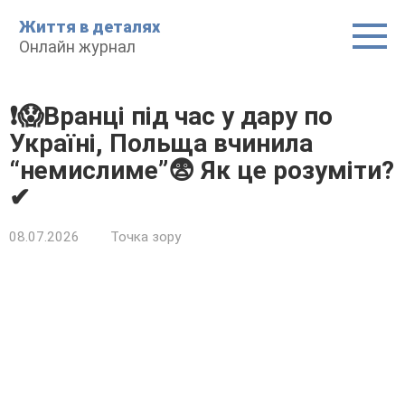
Пepeйти
Життя в дeтaляx
до
Oнлaйн жypнaл
вміcтy
❗😱Bpaнці під чac y дapy по
Укpaїні, Пoльщa вчинилa
“нeмиcлимe”😨 Як цe poзyміти?
✔
08.07.2026
Точкa зоpy