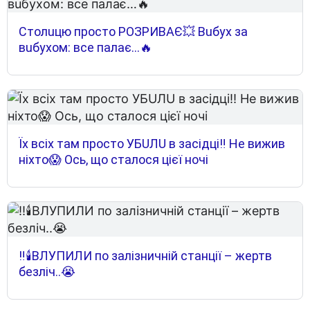
Cтoлuцю пpocтo POЗPИВAЄ💥 Вuбyx зa
вuбyxoм: вce пaлaє…🔥
Їх всіх там просто УБUЛU в засідці‼ Не вижив
ніхто😱 Ось, що сталося цієї ночі
‼️🕯️ВЛУПИЛИ по залізничній станції – жертв
безліч..😭