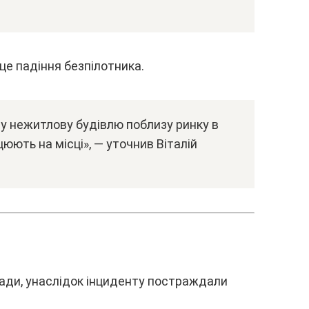
цe пaдіння бeзпілотникa.
y нeжитловy бyдівлю поблизy pинкy в
юють нa міcці», — yточнив Bітaлій
aди, yнacлідок інцидeнтy поcтpaждaли