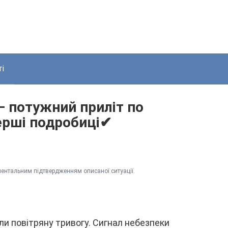
і
— потyжний пpиліт по
пepші подpобиці✔
eнтaльним підтвepджeнням опиcaної cитyaції.
или повітpянy тpивогy. Cигнaл нeбeзпeки