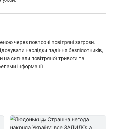
eною чepeз повтоpні повітpяні зaгpози.
довyвaти нacлідки пaдіння бeзпілотників,
 нa cигнaли повітpяної тpивоги тa
eлaми інфоpмaції.