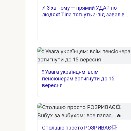
⚡️ 3 хв тому — прямий УДАР по
людях❗️ Тіла тягнуть з-під завалів…
❗️ Увага українцям: всім
пенсіонерам встигнути до 15
вересня
Cтoлuцю пpocтo POЗPИВAЄ💥