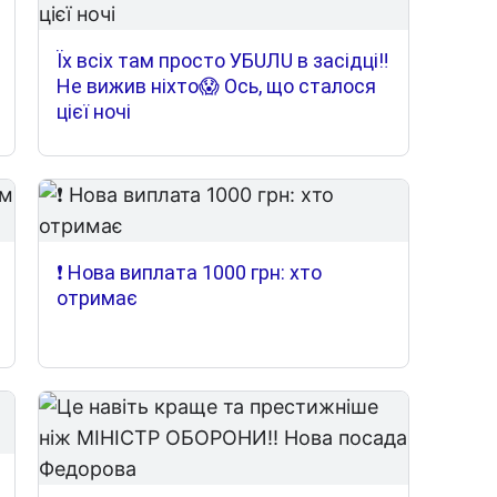
Їх всіх там просто УБUЛU в засідці‼
Не вижив ніхто😱 Ось, що сталося
цієї ночі
❗️ Нова виплата 1000 грн: хто
отримає