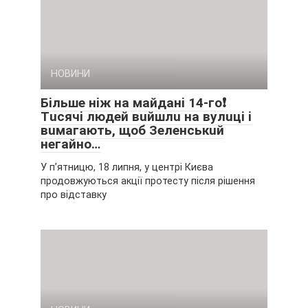
НОВИНИ
Бiльшe нiж нa мaйдaнi 14-гo❗
Тucячi людeй вuйшлu нa вyлuцi i
вuмaгaють, щoб Зeлeнcькuй
нeгaйнo…
У п’ятницю, 18 липня, у центрі Києва
продовжуються акції протесту після рішення
про відставку