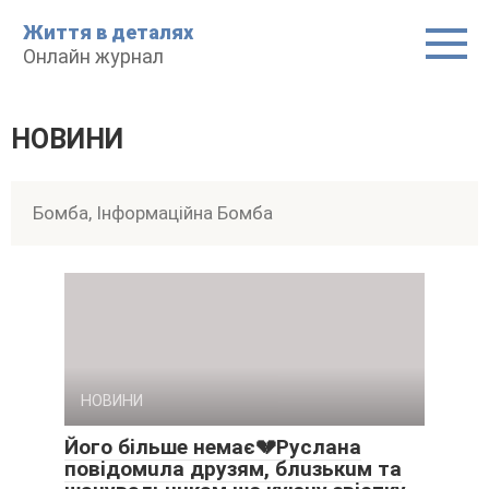
Перейти
Життя в дeтaляx
до
Oнлaйн жypнaл
вмісту
НОВИНИ
Бомба, Інформаційна Бомба
НОВИНИ
Йoгo бiльшe нeмaє💔Pycлaнa
пoвiдoмuлa дpyзям, блuзькuм тa