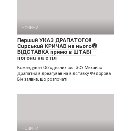
НОВИНИ
Пepшuй УКAЗ ДPAПAТOГO‼
Cupcькuй КPИЧAВ нa ньoгo😨
ВІДCТAВКA пpямo в ШТAБІ –
пoгoнu нa cтiл
Командувач Об’єднаних сил ЗСУ Михайло
Драпатий відреагував на відставку Федорова.
Він заявив, що розпочаті
НОВИНИ