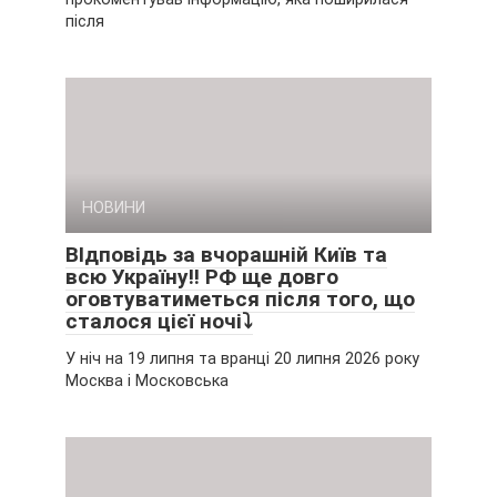
після
НОВИНИ
ВІдповідь за вчорашній Київ та
всю Україну‼ РФ ще довго
оговтуватиметься після того, що
сталося цієї ночі⤵
У ніч на 19 липня та вранці 20 липня 2026 року
Москва і Московська