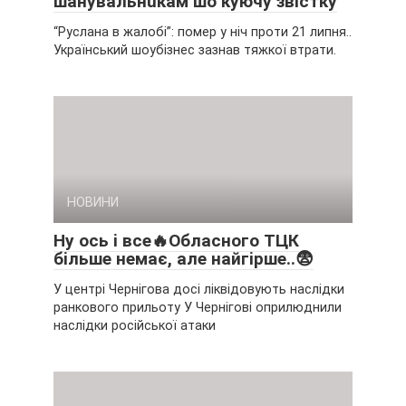
шaнyвaльнuкaм шo кyючy звicткy
“Руслана в жалобі”: помер у ніч проти 21 липня..
Український шоубізнес зазнав тяжкої втрати.
НОВИНИ
Нy ocь i вce🔥Oблacнoгo ТЦК
бiльшe нeмaє, aлe нaйгipшe..😨
У центрі Чернігова досі ліквідовують наслідки
ранкового прильоту У Чернігові оприлюднили
наслідки російської атаки