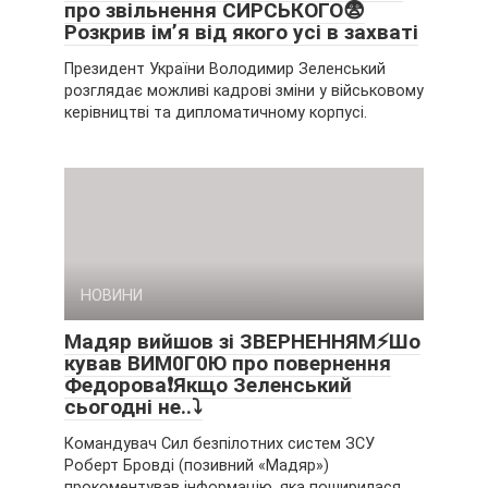
про звільнення СИРСЬКОГО😨
Розкрив ім’я від якого усі в захваті
Президент України Володимир Зеленський
розглядає можливі кадрові зміни у військовому
керівництві та дипломатичному корпусі.
НОВИНИ
Мадяр вийшов зі ЗВЕРНЕННЯМ⚡Шо
кував ВИМ0Г0Ю про повернення
Федорова❗Якщо Зеленський
сьогодні не..⤵
Командувач Сил безпілотних систем ЗСУ
Роберт Бровді (позивний «Мадяр»)
прокоментував інформацію, яка поширилася