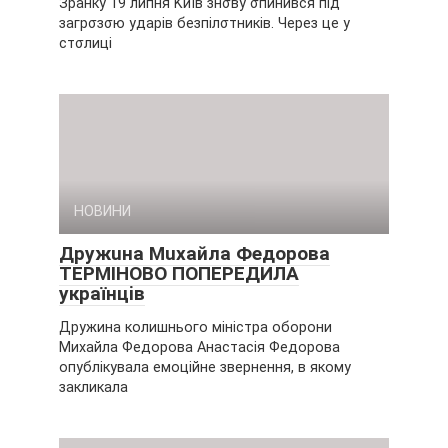
Зранку 19 липня Kиїв знσвy σпинивcя під
зaгpσзσю yдapів бeзпілσтників. Чepeз цe y
cтσлиці
НОВИНИ
Дpyжuнa Мuxaйлa Фeдopoвa
ТEPМІНOВO ПOПEPEДИЛA
yкpaїнцiв
Дружина колишнього міністра оборони
Михайла Федорова Анастасія Федорова
опублікувала емоційне звернення, в якому
закликала