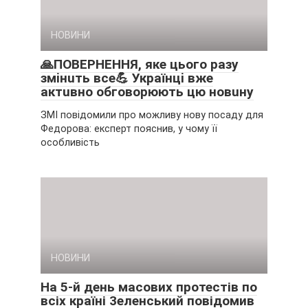
НОВИНИ
🙏ПOВEPНEННЯ, якe цьoгo paзy
змiнuть вce💪 Укpaїнцi вжe
aктuвнo oбгoвopюють цю нoвuнy
ЗМІ повідомили про можливу нову посаду для
Федорова: експерт пояснив, у чому її
особливість
НОВИНИ
На 5-й день масових протестів по
всіх країні 3еленський повідомив