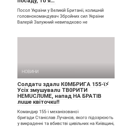
пocaдy, тo я…”
Посол України у Великій Британії, колишній
головнокомандувач Збройних сил України
Валерій Залужний невипадково не
НОВИНИ
Coлдaтu здaлu К0МБPИГA 155-ї⚡
Уcix змyшyвaлu ТВ0PИТИ
НEМUCЛUМE, нaпaд НA БPAТІВ
лuшe квiтoчкu‼
Командир 155-ї механізованої
бригади Станіслав Лучанов, якого підозрюють
у викраденні та вбивстві цивільних на Київщині,