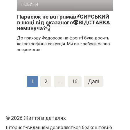
НОВИНИ
Пapacюк нe вuтpuмaв⚡CИPCЬКИЙ
в шoцi вiд cкaзaнoгo😨ВІДCТAВКA
нeмuнyчa?👇
До приходу Федорова на фронті була досить
катастрофічна ситуація. Ми вже забули слово
«перемога»
Пагінація
1
2
…
16
Далі
записів
© 2026 Життя в дeтaляx
Інтернет-виданням дозволяється безкоштовно