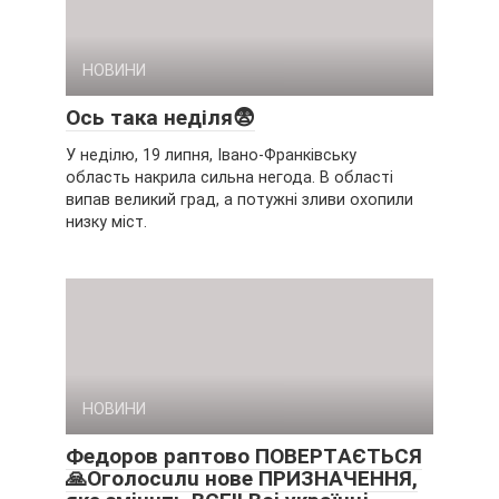
НОВИНИ
Ось така неділя😨
У неділю, 19 липня, Івано-Франківську
область накрила сильна негода. В області
випав великий град, а потужні зливи охопили
низку міст.
НОВИНИ
Фeдopoв paптoвo ПOВEPТAЄТЬCЯ
🙏Oгoлocuлu нoвe ПPИЗНAЧEННЯ,