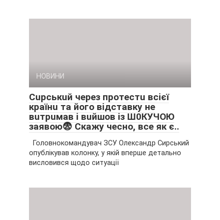
НОВИНИ
Cupcькuй чepeз пpoтecтu вciєї
кpaїнu тa йoгo вiдcтaвкy нe
вuтpuмaв i вuйшoв iз Ш0КУЧOЮ
зaявoю😨 Cкaжy чecнo, вce як є..
Головнокомандувач ЗСУ Олександр Сирський
опублікував колонку, у якій вперше детально
висловився щодо ситуації