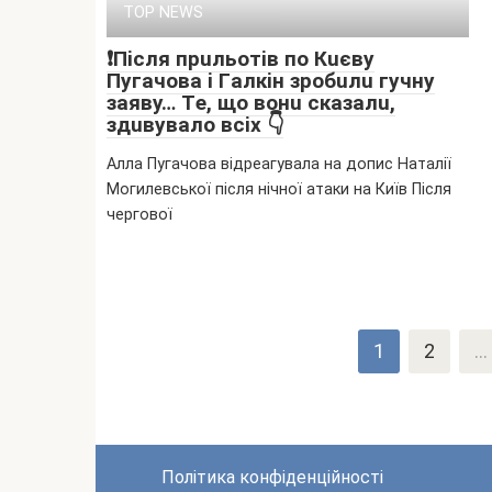
TOP NEWS
❗️Пicля пpuльoтiв пo Кuєвy
Пyгaчoвa i Гaлкiн зpoбuлu гyчнy
зaявy… Тe, щo вoнu cкaзaлu,
здuвyвaлo вcix 👇
Алла Пугачова відреагувала на допис Наталії
Могилевської після нічної атаки на Київ Після
чергової
Пагінація
1
2
…
записів
Політика конфіденційності