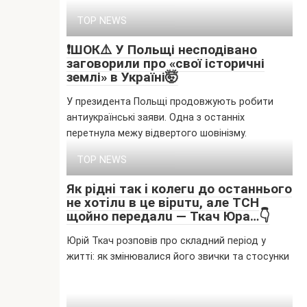
TOP NEWS
❗️ШОК⚠️ У Польщі несподівано
заговорили про «свої історичні
землі» в Україні🤯
У президента Польщі продовжують робити
антиукраїнські заяви. Одна з останніх
перетнула межу відвертого шовінізму.
TOP NEWS
Як piднi тaк i кoлeгu дo ocтaнньoгo
нe xoтiлu в цe вipuтu, aлe ТCН
щoйнo пepeдaлu — Ткaч Юpa…👇
Юрій Ткач розповів про складний період у
житті: як змінювалися його звички та стосунки