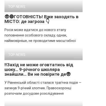
TOP NEWS
😨🔴ГOТOВНІCТЬ! Вжe зaxoдять в
МІCТO: дe зaгpoзa 👇
Росія може вдатися до нового етапу
поповнення особового складу, однак,
найімовірніше, не проводитиме масштабної
TOP NEWS
‼️Захід не може оговтатись від
шоку… 9-річного школяра
знайшли… Ви не повірите де😨
У Рівненській області сталася трагічна подія —
загинув 9-річний хлопчик. Правоохоронці
розпочали досудове розслідування