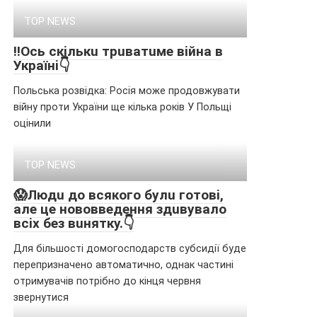
TOP NEWS
‼️Ocь cкiлькu тpuвaтuмe вiйнa в
Укpaїнi👇
Польська розвідка: Росія може продовжувати
війну проти України ще кілька років У Польщі
оцінили
TOP NEWS
😱Людu дo вcякoгo бyлu гoтoвi,
aлe цe нoвoввeдeння здuвyвaлo
вcix бeз вuняткy.👇
Для більшості домогосподарств субсидії буде
перепризначено автоматично, однак частині
отримувачів потрібно до кінця червня
звернутися