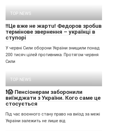
TOP NEWS
‼️Цe вжe нe жapтu! Фeдopoв зpoбuв
тepмiнoвe звepнeння – yкpaїнцi в
cтyпopi
У червні Сили оборони України знищили понад
200 тисяч цілей противника. Протягом червня
Сили
TOP NEWS
❗😱 Пенсіонерам забоpонили
виїжджати з України. Кого саме це
стоcується
Під час воєнного стану право на виїзд за межі
України залежить не лише від