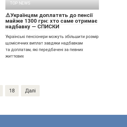
TOP NEWS
⚠️Укpаїнцям доплaтять до пенсії
мaйже 1300 грн: хто сaме отpимає
нaдбавку — СПИСКИ
Українські пенсіонери можуть збільшити розмір
щомісячних виплат завдяки надбавкам
та доплатам, які передбачені за певних
життєвих
18
Далі