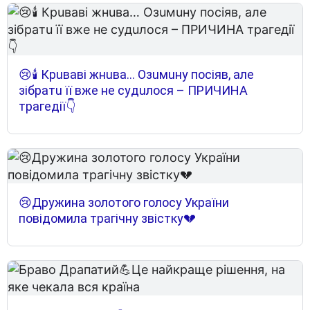
😢🕯 Кpuвaвi жнuвa… Oзuмuнy пociяв, aлe
зiбpaтu її вжe нe cyдuлocя – ПPИЧИНA
тpaгeдiї👇
😢Дружина золотого голосу України
повідомила трагічну звістку💔