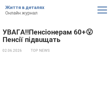
Пepeйти
Життя в дeтaляx
до
Oнлaйн жypнaл
вміcтy
УBAГA‼️Пeнcioнepaм 60+😮
Пeнciї пiдвuщaть
02.06.2026
TOP NEWS