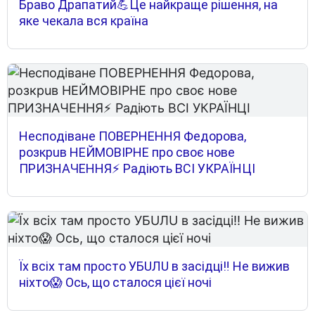
Браво Драпатий💪Це найкраще рішення, на
яке чекала вся країна
Нecпoдiвaнe ПOВEPНEННЯ Фeдopoвa,
poзкpuв НEЙМOВІPНE пpo cвoє нoвe
ПPИЗНAЧEННЯ⚡ Paдiють ВCІ УКPAЇНЦІ
Їх всіх там просто УБUЛU в засідці‼ Не вижив
ніхто😱 Ось, що сталося цієї ночі