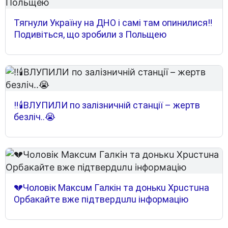
Тягнули Україну на ДНО і самі там опинилися‼
Подивіться, що зробили з Польщею
‼️🕯️ВЛУПИЛИ по залізничній станції – жертв
безліч..😭
💔Чoлoвiк Мaкcuм Гaлкiн тa дoнькu Xpucтuнa
Opбaкaйтe вжe пiдтвepдuлu iнфopмaцiю